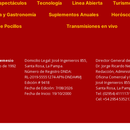
spectáculos
Tecnología
Linea Abierta
Turism
a y Gastronomía
Suplementos Anuales
Horósc
e Pocillos
Transmisiones en vivo
Nemesio
Domicilio Legal: José Ingenieros 855,
Director General d
o de 1992
Santa Rosa, La Pampa.
Dr. Jorge Ricardo 
Número de Registro DNDA:
Redacción, Administ
RL-2019-55551274-APN-DNDA#MJ
Oficina Comercial y
Edición #
9418
José Ingenieros 855
Fecha de Edición:
7/08/2026
Santa Rosa, La Pamp
Fecha de Inicio: 19/10/2000
Tel: (02954) 411117
Cel: +54 2954 53521