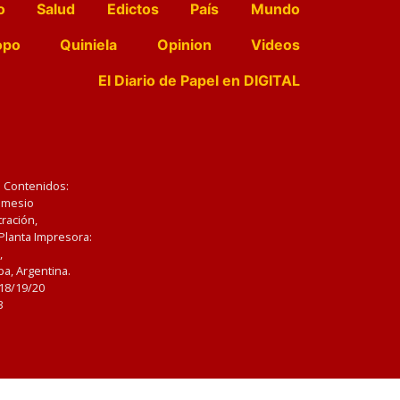
o
Salud
Edictos
País
Mundo
opo
Quiniela
Opinion
Videos
El Diario de Papel en DIGITAL
e Contenidos:
Nemesio
ración,
 Planta Impresora:
,
a, Argentina.
/18/19/20
3