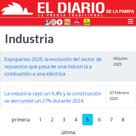
Industria
04 Junio
Expopartes 2025: la evolución del sector de
2025
repuestos que pasa de una industria a
combustión a una eléctrica
07 Febrero
La industria cayó un 9,4% y la construcción
2025
se derrumbó un 27% durante 2024
primera
1
2
3
4
5
6
7
8
última