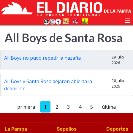
All Boys de Santa Rosa
29 Julio
All Boys no pudo repetir la hazaña
2026
26 Julio
All Boys y Santa Rosa dejaron abierta la
2026
definición
primera
1
2
3
4
5
última
La Pampa
Sepelios
Deportes