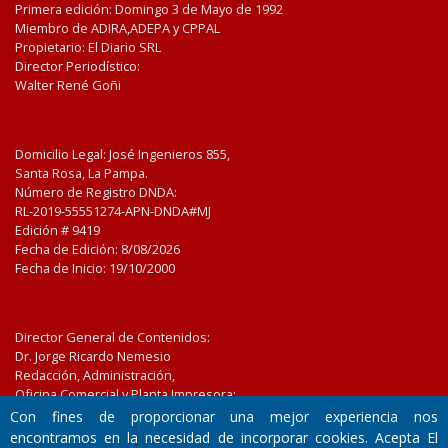
Primera edición: Domingo 3 de Mayo de 1992
Miembro de ADIRA,ADEPA y CPPAL
Propietario: El Diario SRL
Director Periodístico:
Walter René Goñi
Domicilio Legal: José Ingenieros 855,
Santa Rosa, La Pampa.
Número de Registro DNDA:
RL-2019-55551274-APN-DNDA#MJ
Edición #
9419
Fecha de Edición:
8/08/2026
Fecha de Inicio: 19/10/2000
Director General de Contenidos:
Dr. Jorge Ricardo Nemesio
Redacción, Administración,
Oficina Comercial y Planta Impresora:
José Ingenieros 855,
Con fines de proporcionar una mejor experiencia nos
Santa Rosa, La Pampa, Argentina.
encontramos en la necesidad de incorporar cookies. Acepta El