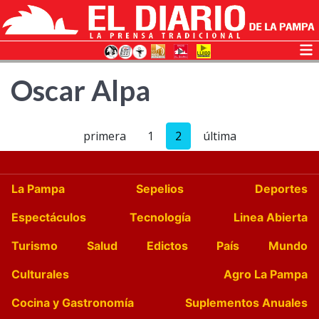
Oscar Alpa
primera
1
2
última
La Pampa
Sepelios
Deportes
Espectáculos
Tecnología
Linea Abierta
Turismo
Salud
Edictos
País
Mundo
Culturales
Agro La Pampa
Cocina y Gastronomía
Suplementos Anuales