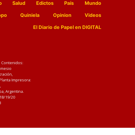
o
Salud
Edictos
País
Mundo
opo
Quiniela
Opinion
Videos
El Diario de Papel en DIGITAL
e Contenidos:
Nemesio
ración,
 Planta Impresora:
,
a, Argentina.
/18/19/20
3