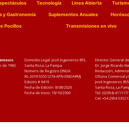
spectáculos
Tecnología
Linea Abierta
Turism
a y Gastronomía
Suplementos Anuales
Horósc
e Pocillos
Transmisiones en vivo
Nemesio
Domicilio Legal: José Ingenieros 855,
Director General d
o de 1992
Santa Rosa, La Pampa.
Dr. Jorge Ricardo 
Número de Registro DNDA:
Redacción, Administ
RL-2019-55551274-APN-DNDA#MJ
Oficina Comercial y
Edición #
9419
José Ingenieros 855
Fecha de Edición:
8/08/2026
Santa Rosa, La Pamp
Fecha de Inicio: 19/10/2000
Tel: (02954) 411117
Cel: +54 2954 53521