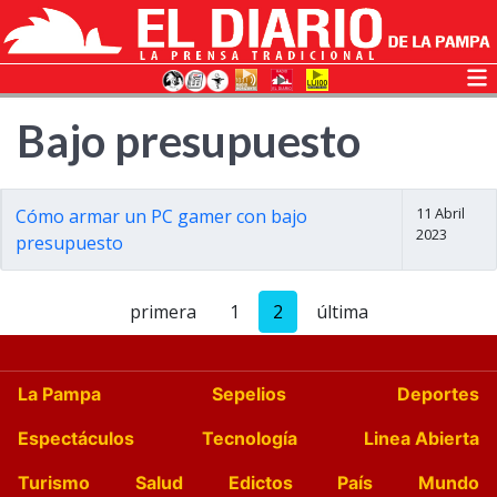
Bajo presupuesto
11 Abril
Cómo armar un PC gamer con bajo
2023
presupuesto
primera
1
2
última
La Pampa
Sepelios
Deportes
Espectáculos
Tecnología
Linea Abierta
Turismo
Salud
Edictos
País
Mundo