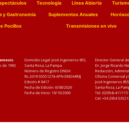
spectáculos
Tecnología
Linea Abierta
Turism
a y Gastronomía
Suplementos Anuales
Horósc
e Pocillos
Transmisiones en vivo
Nemesio
Domicilio Legal: José Ingenieros 855,
Director General d
o de 1992
Santa Rosa, La Pampa.
Dr. Jorge Ricardo 
Número de Registro DNDA:
Redacción, Administ
RL-2019-55551274-APN-DNDA#MJ
Oficina Comercial y
Edición #
9417
José Ingenieros 855
Fecha de Edición:
6/08/2026
Santa Rosa, La Pamp
Fecha de Inicio: 19/10/2000
Tel: (02954) 411117
Cel: +54 2954 53521