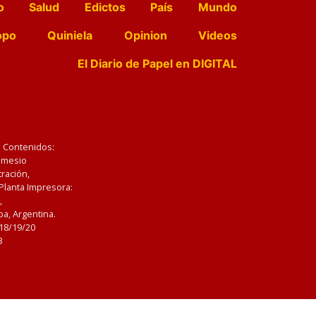
o
Salud
Edictos
País
Mundo
opo
Quiniela
Opinion
Videos
El Diario de Papel en DIGITAL
e Contenidos:
Nemesio
ración,
 Planta Impresora:
,
a, Argentina.
/18/19/20
3