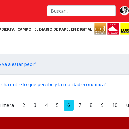
ABIERTA
CAMPO
EL DIARIO DE PAPEL EN DIGITAL
 va a estar peor"
cha entre lo que percibe y la realidad económica"
rimera
2
3
4
5
6
7
8
9
10
ú