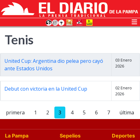
Tenis
03 Enero
United Cup: Argentina dio pelea pero cayó
2026
ante Estados Unidos
02 Enero
Debut con victoria en la United Cup
2026
primera
1
2
3
4
5
6
7
última
La Pampa
Sepelios
Deportes