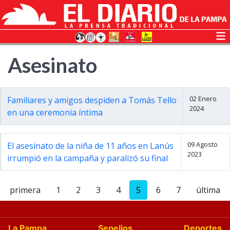
Asesinato
02 Enero
Familiares y amigos despiden a Tomás Tello
2024
en una ceremonia íntima
09 Agosto
El asesinato de la niña de 11 años en Lanús
2023
irrumpió en la campaña y paralizó su final
primera
1
2
3
4
5
6
7
última
La Pampa
Sepelios
Deportes