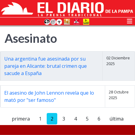
Asesinato
02 Diciembre
Una argentina fue asesinada por su
2025
pareja en Alicante: brutal crimen que
sacude a España
28 Octubre
El asesino de John Lennon revela que lo
2025
mató por "ser famoso"
primera
1
2
3
4
5
6
última