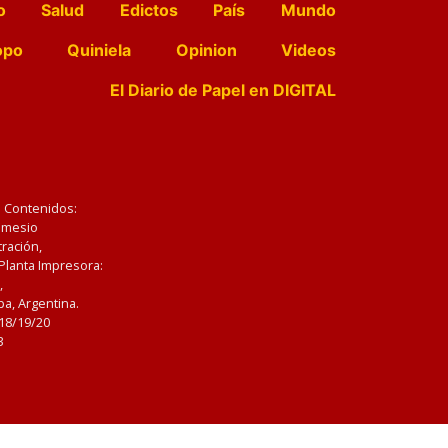
o
Salud
Edictos
País
Mundo
opo
Quiniela
Opinion
Videos
El Diario de Papel en DIGITAL
e Contenidos:
Nemesio
ración,
 Planta Impresora:
,
a, Argentina.
/18/19/20
3