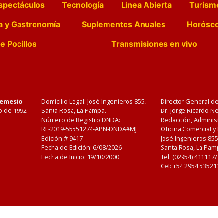
spectáculos
Tecnología
Linea Abierta
Turism
a y Gastronomía
Suplementos Anuales
Horósc
e Pocillos
Transmisiones en vivo
Nemesio
Domicilio Legal: José Ingenieros 855,
Director General d
o de 1992
Santa Rosa, La Pampa.
Dr. Jorge Ricardo 
Número de Registro DNDA:
Redacción, Administ
RL-2019-55551274-APN-DNDA#MJ
Oficina Comercial y
Edición #
9417
José Ingenieros 855
Fecha de Edición:
6/08/2026
Santa Rosa, La Pamp
Fecha de Inicio: 19/10/2000
Tel: (02954) 411117
Cel: +54 2954 53521