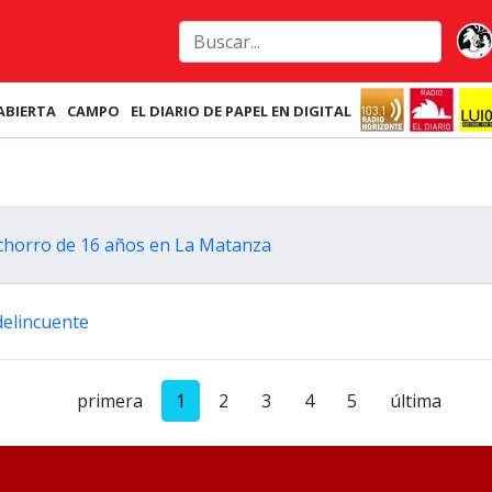
ABIERTA
CAMPO
EL DIARIO DE PAPEL EN DIGITAL
tochorro de 16 años en La Matanza
delincuente
primera
1
2
3
4
5
última