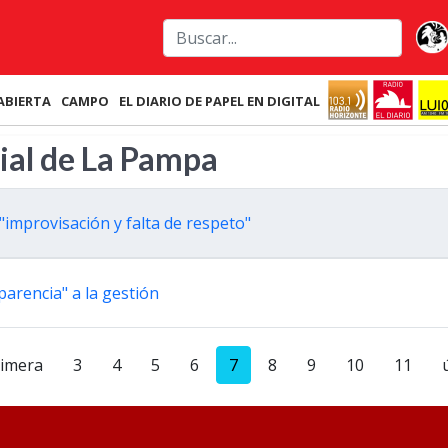
ABIERTA
CAMPO
EL DIARIO DE PAPEL EN DIGITAL
cial de La Pampa
"improvisación y falta de respeto"
arencia" a la gestión
rimera
3
4
5
6
7
8
9
10
11