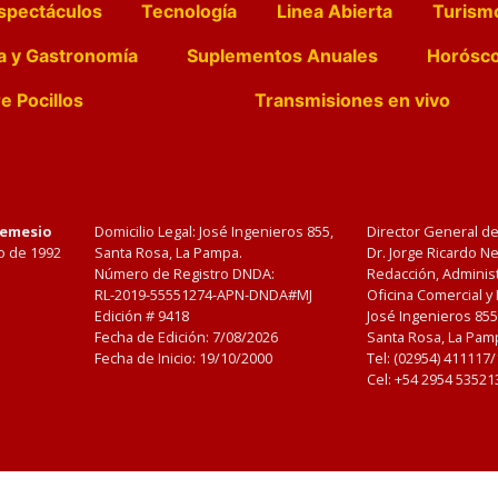
spectáculos
Tecnología
Linea Abierta
Turism
a y Gastronomía
Suplementos Anuales
Horósc
e Pocillos
Transmisiones en vivo
Nemesio
Domicilio Legal: José Ingenieros 855,
Director General d
o de 1992
Santa Rosa, La Pampa.
Dr. Jorge Ricardo 
Número de Registro DNDA:
Redacción, Administ
RL-2019-55551274-APN-DNDA#MJ
Oficina Comercial y
Edición #
9418
José Ingenieros 855
Fecha de Edición:
7/08/2026
Santa Rosa, La Pamp
Fecha de Inicio: 19/10/2000
Tel: (02954) 411117
Cel: +54 2954 53521