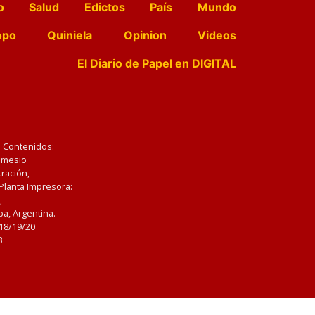
o
Salud
Edictos
País
Mundo
opo
Quiniela
Opinion
Videos
El Diario de Papel en DIGITAL
e Contenidos:
Nemesio
ración,
 Planta Impresora:
,
a, Argentina.
/18/19/20
3