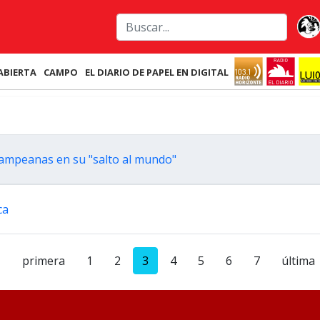
ABIERTA
CAMPO
EL DIARIO DE PAPEL EN DIGITAL
ampeanas en su "salto al mundo"
ca
primera
1
2
3
4
5
6
7
última