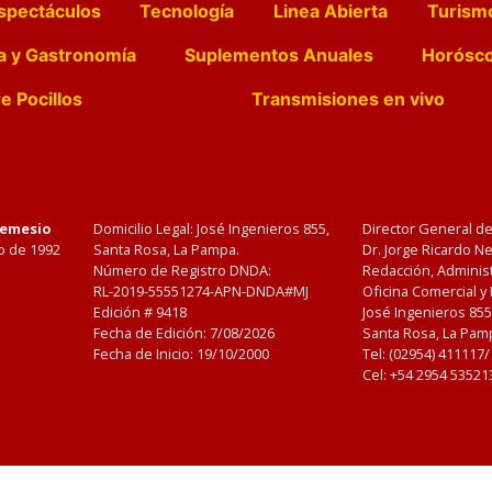
spectáculos
Tecnología
Linea Abierta
Turism
a y Gastronomía
Suplementos Anuales
Horósc
e Pocillos
Transmisiones en vivo
Nemesio
Domicilio Legal: José Ingenieros 855,
Director General d
o de 1992
Santa Rosa, La Pampa.
Dr. Jorge Ricardo 
Número de Registro DNDA:
Redacción, Administ
RL-2019-55551274-APN-DNDA#MJ
Oficina Comercial y
Edición #
9418
José Ingenieros 855
Fecha de Edición:
7/08/2026
Santa Rosa, La Pamp
Fecha de Inicio: 19/10/2000
Tel: (02954) 411117
Cel: +54 2954 53521