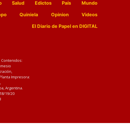
o
Salud
Edictos
País
Mundo
opo
Quiniela
Opinion
Videos
El Diario de Papel en DIGITAL
e Contenidos:
Nemesio
ración,
 Planta Impresora:
,
a, Argentina.
/18/19/20
3