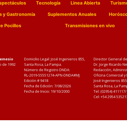
spectáculos
Tecnología
Linea Abierta
Turism
a y Gastronomía
Suplementos Anuales
Horósc
e Pocillos
Transmisiones en vivo
Nemesio
Domicilio Legal: José Ingenieros 855,
Director General d
o de 1992
Santa Rosa, La Pampa.
Dr. Jorge Ricardo 
Número de Registro DNDA:
Redacción, Administ
RL-2019-55551274-APN-DNDA#MJ
Oficina Comercial y
Edición #
9418
José Ingenieros 855
Fecha de Edición:
7/08/2026
Santa Rosa, La Pamp
Fecha de Inicio: 19/10/2000
Tel: (02954) 411117
Cel: +54 2954 53521