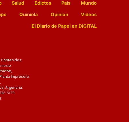
o
Salud
Edictos
País
Mundo
opo
Quiniela
Opinion
Videos
El Diario de Papel en DIGITAL
e Contenidos:
Nemesio
ración,
 Planta Impresora:
,
a, Argentina.
/18/19/20
3