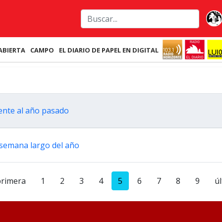
ABIERTA
CAMPO
EL DIARIO DE PAPEL EN DIGITAL
ente al año pasado
 semana largo del año
primera
1
2
3
4
5
6
7
8
9
ú