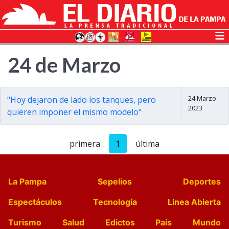
24 de Marzo
24 Marzo
"Hoy dejaron de lado los tanques, pero
2023
quieren imponer el mismo modelo"
primera
1
última
La Pampa
Sepelios
Deportes
Espectáculos
Tecnología
Linea Abierta
Turismo
Salud
Edictos
País
Mundo