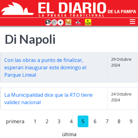
Di Napoli
29 Octubre
Con las obras a punto de finalizar,
2024
esperan inaugurar este domingo el
Parque Lineal
24 Octubre
La Municipalidad dice que la RTO tiene
2024
validez nacional
primera
1
2
3
4
5
6
7
8
9
última