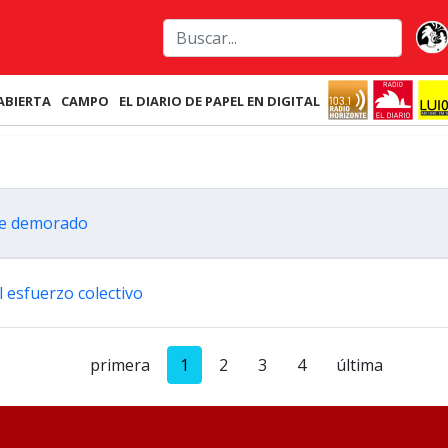
ABIERTA
CAMPO
EL DIARIO DE PAPEL EN DIGITAL
ue demorado
l esfuerzo colectivo
primera
1
2
3
4
última