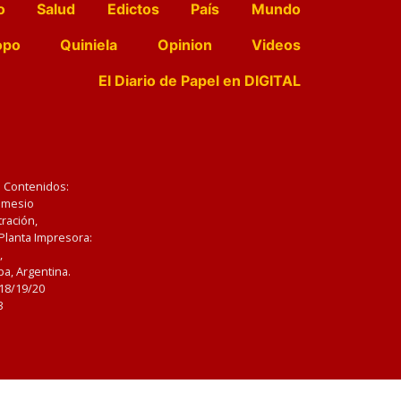
o
Salud
Edictos
País
Mundo
opo
Quiniela
Opinion
Videos
El Diario de Papel en DIGITAL
e Contenidos:
Nemesio
ración,
 Planta Impresora:
,
a, Argentina.
/18/19/20
3