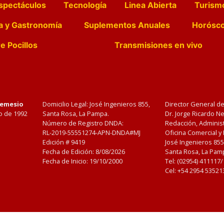
spectáculos
Tecnología
Linea Abierta
Turism
a y Gastronomía
Suplementos Anuales
Horósc
e Pocillos
Transmisiones en vivo
Nemesio
Domicilio Legal: José Ingenieros 855,
Director General d
o de 1992
Santa Rosa, La Pampa.
Dr. Jorge Ricardo 
Número de Registro DNDA:
Redacción, Administ
RL-2019-55551274-APN-DNDA#MJ
Oficina Comercial y
Edición #
9419
José Ingenieros 855
Fecha de Edición:
8/08/2026
Santa Rosa, La Pamp
Fecha de Inicio: 19/10/2000
Tel: (02954) 411117
Cel: +54 2954 53521