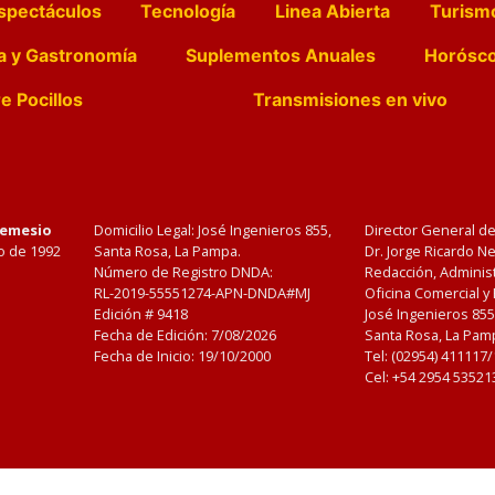
spectáculos
Tecnología
Linea Abierta
Turism
a y Gastronomía
Suplementos Anuales
Horósc
e Pocillos
Transmisiones en vivo
Nemesio
Domicilio Legal: José Ingenieros 855,
Director General d
o de 1992
Santa Rosa, La Pampa.
Dr. Jorge Ricardo 
Número de Registro DNDA:
Redacción, Administ
RL-2019-55551274-APN-DNDA#MJ
Oficina Comercial y
Edición #
9418
José Ingenieros 855
Fecha de Edición:
7/08/2026
Santa Rosa, La Pamp
Fecha de Inicio: 19/10/2000
Tel: (02954) 411117
Cel: +54 2954 53521