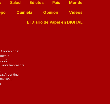
o
Salud
Edictos
País
Mundo
opo
Quiniela
Opinion
Videos
El Diario de Papel en DIGITAL
e Contenidos:
Nemesio
ración,
 Planta Impresora:
,
a, Argentina.
/18/19/20
3