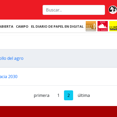
ABIERTA
CAMPO
EL DIARIO DE PAPEL EN DIGITAL
llo del agro
acia 2030
primera
1
2
última