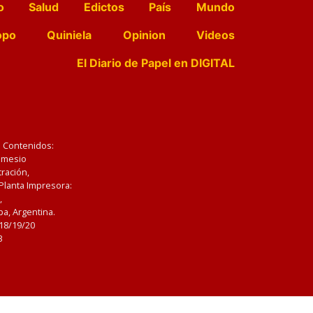
o
Salud
Edictos
País
Mundo
opo
Quiniela
Opinion
Videos
El Diario de Papel en DIGITAL
e Contenidos:
Nemesio
ración,
 Planta Impresora:
,
a, Argentina.
/18/19/20
3