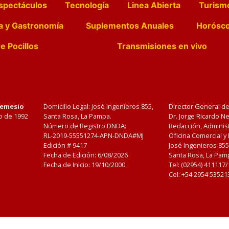
spectáculos
Tecnología
Linea Abierta
Turism
a y Gastronomía
Suplementos Anuales
Horósc
e Pocillos
Transmisiones en vivo
Nemesio
Domicilio Legal: José Ingenieros 855,
Director General d
o de 1992
Santa Rosa, La Pampa.
Dr. Jorge Ricardo 
Número de Registro DNDA:
Redacción, Administ
RL-2019-55551274-APN-DNDA#MJ
Oficina Comercial y
Edición #
9417
José Ingenieros 855
Fecha de Edición:
6/08/2026
Santa Rosa, La Pamp
Fecha de Inicio: 19/10/2000
Tel: (02954) 411117
Cel: +54 2954 53521