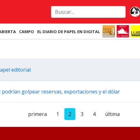
ABIERTA
CAMPO
EL DIARIO DE PAPEL EN DIGITAL
apel editorial
a: podrían golpear reservas, exportaciones y el dólar
primera
1
2
3
4
última