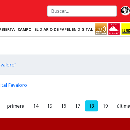
ABIERTA
CAMPO
EL DIARIO DE PAPEL EN DIGITAL
avaloro"
tal Favaloro
primera
14
15
16
17
18
19
últim