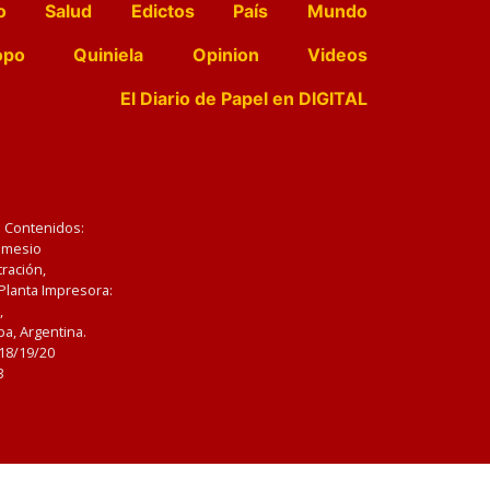
o
Salud
Edictos
País
Mundo
opo
Quiniela
Opinion
Videos
El Diario de Papel en DIGITAL
e Contenidos:
Nemesio
ración,
 Planta Impresora:
,
a, Argentina.
/18/19/20
3