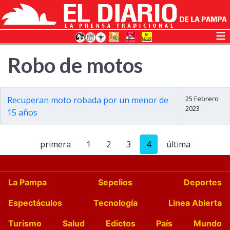
Robo de motos
25 Febrero
Recuperan moto robada por un menor de
2023
15 años
primera
1
2
3
4
última
La Pampa
Sepelios
Deportes
Espectáculos
Tecnología
Linea Abierta
Turismo
Salud
Edictos
País
Mundo