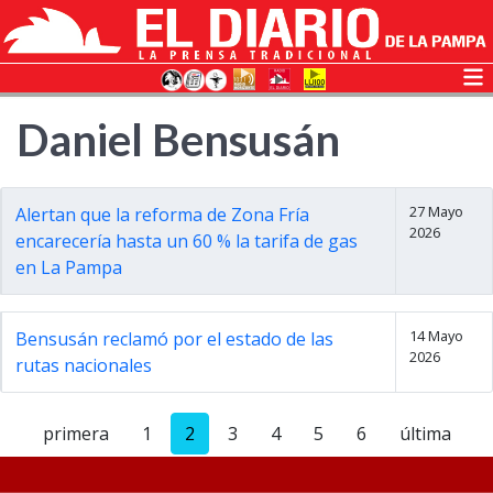
Daniel Bensusán
27 Mayo
Alertan que la reforma de Zona Fría
2026
encarecería hasta un 60 % la tarifa de gas
en La Pampa
14 Mayo
Bensusán reclamó por el estado de las
2026
rutas nacionales
primera
1
2
3
4
5
6
última