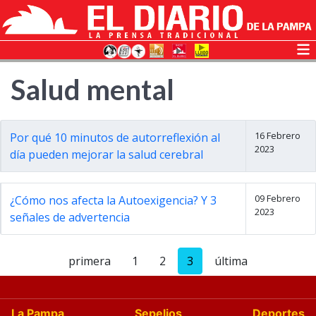
Salud mental
16 Febrero
Por qué 10 minutos de autorreflexión al
2023
día pueden mejorar la salud cerebral
09 Febrero
¿Cómo nos afecta la Autoexigencia? Y 3
2023
señales de advertencia
primera
1
2
3
última
La Pampa
Sepelios
Deportes