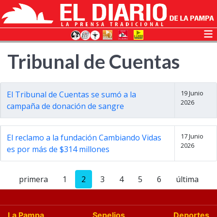
Tribunal de Cuentas
19 Junio
El Tribunal de Cuentas se sumó a la
2026
campaña de donación de sangre
17 Junio
El reclamo a la fundación Cambiando Vidas
2026
es por más de $314 millones
primera
1
2
3
4
5
6
última
La Pampa
Sepelios
Deportes