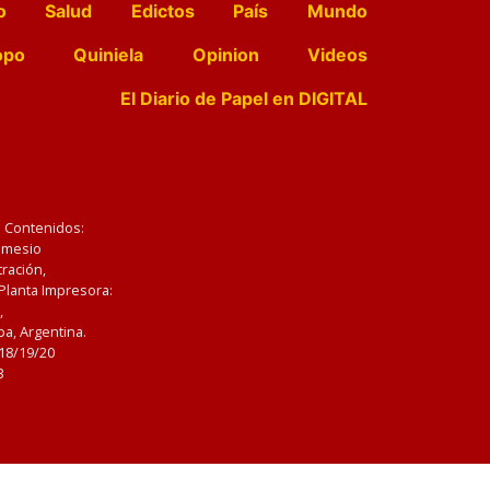
o
Salud
Edictos
País
Mundo
opo
Quiniela
Opinion
Videos
El Diario de Papel en DIGITAL
e Contenidos:
Nemesio
ración,
 Planta Impresora:
,
a, Argentina.
/18/19/20
3