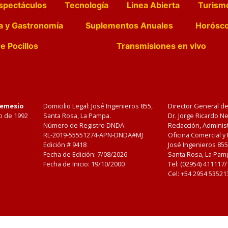
spectáculos
Tecnología
Linea Abierta
Turism
a y Gastronomía
Suplementos Anuales
Horósc
e Pocillos
Transmisiones en vivo
Nemesio
Domicilio Legal: José Ingenieros 855,
Director General d
o de 1992
Santa Rosa, La Pampa.
Dr. Jorge Ricardo 
Número de Registro DNDA:
Redacción, Administ
RL-2019-55551274-APN-DNDA#MJ
Oficina Comercial y
Edición #
9418
José Ingenieros 855
Fecha de Edición:
7/08/2026
Santa Rosa, La Pamp
Fecha de Inicio: 19/10/2000
Tel: (02954) 411117
Cel: +54 2954 53521