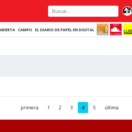
ABIERTA
CAMPO
EL DIARIO DE PAPEL EN DIGITAL
primera
1
2
3
4
5
última