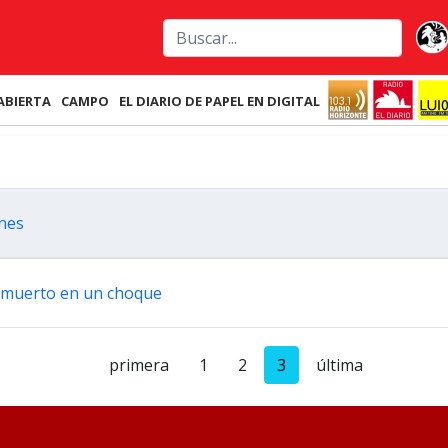
ABIERTA
CAMPO
EL DIARIO DE PAPEL EN DIGITAL
ones
o muerto en un choque
primera
1
2
3
última