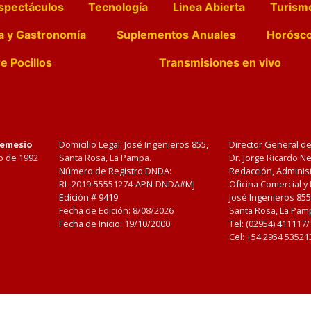
spectáculos
Tecnología
Linea Abierta
Turism
a y Gastronomía
Suplementos Anuales
Horósc
e Pocillos
Transmisiones en vivo
Nemesio
Domicilio Legal: José Ingenieros 855,
Director General d
o de 1992
Santa Rosa, La Pampa.
Dr. Jorge Ricardo 
Número de Registro DNDA:
Redacción, Administ
RL-2019-55551274-APN-DNDA#MJ
Oficina Comercial y
Edición #
9419
José Ingenieros 855
Fecha de Edición:
8/08/2026
Santa Rosa, La Pamp
Fecha de Inicio: 19/10/2000
Tel: (02954) 411117
Cel: +54 2954 53521