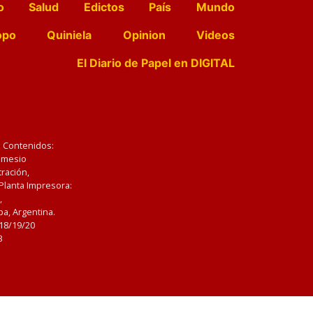
o
Salud
Edictos
País
Mundo
opo
Quiniela
Opinion
Videos
El Diario de Papel en DIGITAL
e Contenidos:
Nemesio
ración,
 Planta Impresora:
,
a, Argentina.
/18/19/20
3