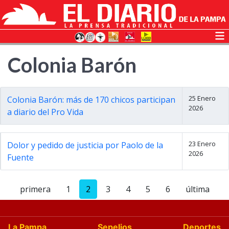
Colonia Barón
25 Enero
Colonia Barón: más de 170 chicos participan
2026
a diario del Pro Vida
23 Enero
Dolor y pedido de justicia por Paolo de la
2026
Fuente
primera
1
2
3
4
5
6
última
La Pampa
Sepelios
Deportes