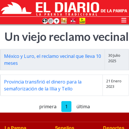
Un viejo reclamo vecinal
30 Julio
México y Luro, el reclamo vecinal que lleva 10
2025
meses
21 Enero
Provincia transfirió el dinero para la
2023
semaforización de la Illia y Tello
primera
1
última
La Pampa
Sepelios
Deportes