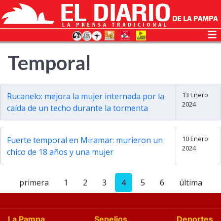
Temporal
13 Enero
Rucanelo: mejora la mujer internada por la
2024
caída de un techo durante la tormenta
10 Enero
Fuerte temporal en Miramar: murieron un
2024
chico de 18 años y una mujer
primera
1
2
3
4
5
6
última
La Pampa
Sepelios
Deportes