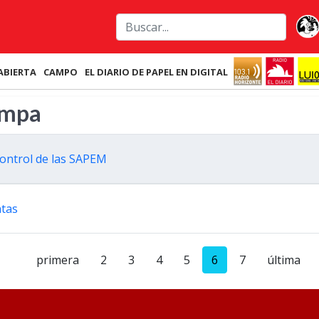
ABIERTA
CAMPO
EL DIARIO DE PAPEL EN DIGITAL
ampa
control de las SAPEM
ntas
primera
2
3
4
5
6
7
última