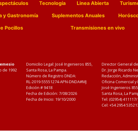
spectáculos
Tecnología
Linea Abierta
Turism
a y Gastronomía
Suplementos Anuales
Horósc
e Pocillos
Transmisiones en vivo
Nemesio
Domicilio Legal: José Ingenieros 855,
Director General d
o de 1992
Santa Rosa, La Pampa.
Dr. Jorge Ricardo 
Número de Registro DNDA:
Redacción, Administ
RL-2019-55551274-APN-DNDA#MJ
Oficina Comercial y
Edición #
9418
José Ingenieros 855
Fecha de Edición:
7/08/2026
Santa Rosa, La Pamp
Fecha de Inicio: 19/10/2000
Tel: (02954) 411117
Cel: +54 2954 53521