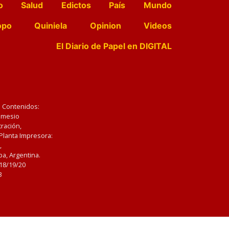
o
Salud
Edictos
País
Mundo
opo
Quiniela
Opinion
Videos
El Diario de Papel en DIGITAL
e Contenidos:
Nemesio
ración,
 Planta Impresora:
,
a, Argentina.
/18/19/20
3