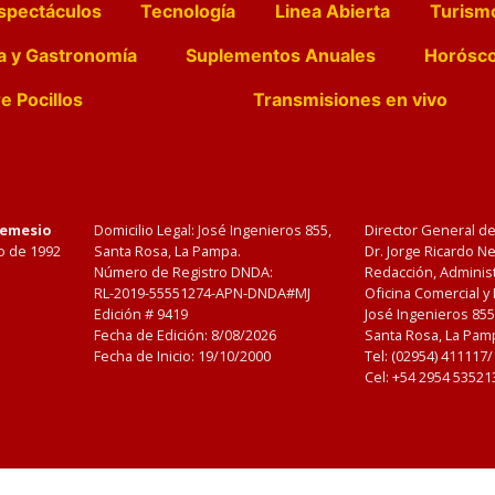
spectáculos
Tecnología
Linea Abierta
Turism
a y Gastronomía
Suplementos Anuales
Horósc
e Pocillos
Transmisiones en vivo
Nemesio
Domicilio Legal: José Ingenieros 855,
Director General d
o de 1992
Santa Rosa, La Pampa.
Dr. Jorge Ricardo 
Número de Registro DNDA:
Redacción, Administ
RL-2019-55551274-APN-DNDA#MJ
Oficina Comercial y
Edición #
9419
José Ingenieros 855
Fecha de Edición:
8/08/2026
Santa Rosa, La Pamp
Fecha de Inicio: 19/10/2000
Tel: (02954) 411117
Cel: +54 2954 53521