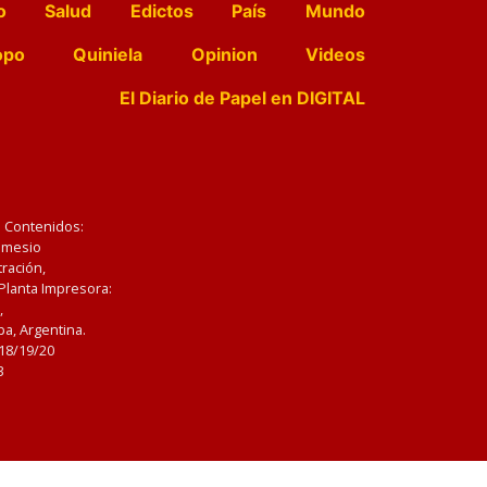
o
Salud
Edictos
País
Mundo
opo
Quiniela
Opinion
Videos
El Diario de Papel en DIGITAL
e Contenidos:
Nemesio
ración,
 Planta Impresora:
,
a, Argentina.
/18/19/20
3