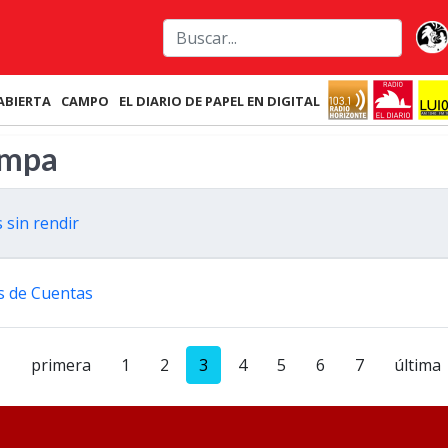
ABIERTA
CAMPO
EL DIARIO DE PAPEL EN DIGITAL
ampa
 sin rendir
es de Cuentas
primera
1
2
3
4
5
6
7
última