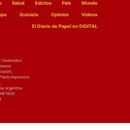
o
Salud
Edictos
País
Mundo
opo
Quiniela
Opinion
Videos
El Diario de Papel en DIGITAL
e Contenidos:
Nemesio
ración,
 Planta Impresora:
,
a, Argentina.
/18/19/20
3