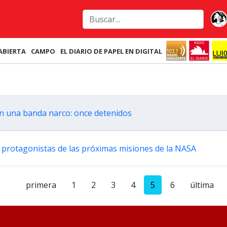
ABIERTA
CAMPO
EL DIARIO DE PAPEL EN DIGITAL
n una banda narco: once detenidos
s protagonistas de las próximas misiones de la NASA
primera
1
2
3
4
5
6
última