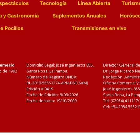
spectáculos
Tecnología
Linea Abierta
Turism
a y Gastronomía
Suplementos Anuales
Horósc
e Pocillos
Transmisiones en vivo
Nemesio
Domicilio Legal: José Ingenieros 855,
Director General d
o de 1992
Santa Rosa, La Pampa.
Dr. Jorge Ricardo 
Número de Registro DNDA:
Redacción, Administ
RL-2019-55551274-APN-DNDA#MJ
Oficina Comercial y
Edición #
9419
José Ingenieros 855
Fecha de Edición:
8/08/2026
Santa Rosa, La Pamp
Fecha de Inicio: 19/10/2000
Tel: (02954) 411117
Cel: +54 2954 53521