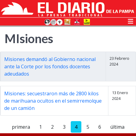
MIsiones
23 Febrero
Misiones demandó al Gobierno nacional
2024
ante la Corte por los fondos docentes
adeudados
13 Enero
Misiones: secuestraron más de 2800 kilos
2024
de marihuana ocultos en el semirremolque
de un camión
primera
1
2
3
4
5
6
última