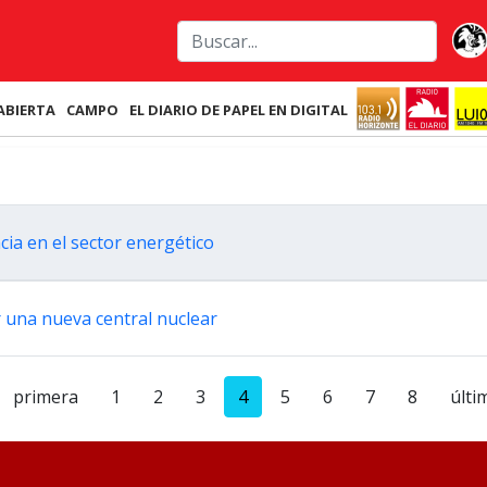
ABIERTA
CAMPO
EL DIARIO DE PAPEL EN DIGITAL
cia en el sector energético
 una nueva central nuclear
primera
1
2
3
4
5
6
7
8
últi