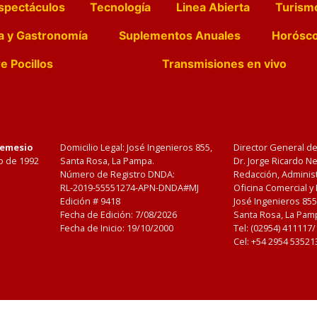
spectáculos
Tecnología
Linea Abierta
Turism
a y Gastronomía
Suplementos Anuales
Horósc
e Pocillos
Transmisiones en vivo
Nemesio
Domicilio Legal: José Ingenieros 855,
Director General d
o de 1992
Santa Rosa, La Pampa.
Dr. Jorge Ricardo 
Número de Registro DNDA:
Redacción, Administ
RL-2019-55551274-APN-DNDA#MJ
Oficina Comercial y
Edición #
9418
José Ingenieros 855
Fecha de Edición:
7/08/2026
Santa Rosa, La Pamp
Fecha de Inicio: 19/10/2000
Tel: (02954) 411117
Cel: +54 2954 53521