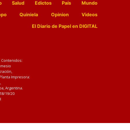
o
Salud
Edictos
País
Mundo
opo
Quiniela
Opinion
Videos
El Diario de Papel en DIGITAL
e Contenidos:
Nemesio
ración,
 Planta Impresora:
,
a, Argentina.
/18/19/20
3