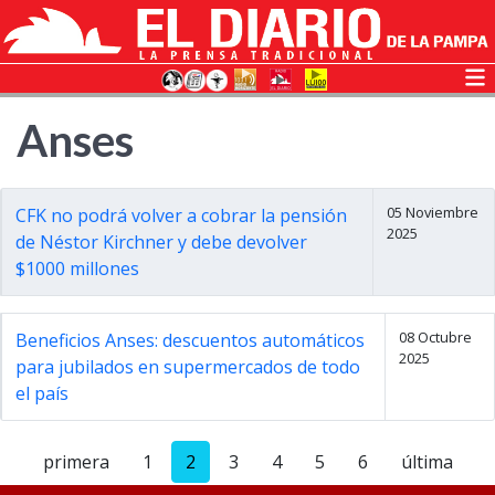
Anses
05 Noviembre
CFK no podrá volver a cobrar la pensión
2025
de Néstor Kirchner y debe devolver
$1000 millones
08 Octubre
Beneficios Anses: descuentos automáticos
2025
para jubilados en supermercados de todo
el país
primera
1
2
3
4
5
6
última