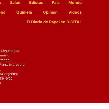
o
Salud
Edictos
País
Mundo
opo
Quiniela
Opinion
Videos
El Diario de Papel en DIGITAL
e Contenidos:
Nemesio
ración,
 Planta Impresora:
,
a, Argentina.
/18/19/20
3