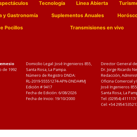
spectáculos
Tecnología
Linea Abierta
Turism
a y Gastronomía
Suplementos Anuales
Horósc
e Pocillos
Transmisiones en vivo
Nemesio
Domicilio Legal: José Ingenieros 855,
Director General d
o de 1992
Santa Rosa, La Pampa.
Dr. Jorge Ricardo 
Número de Registro DNDA:
Redacción, Administ
RL-2019-55551274-APN-DNDA#MJ
Oficina Comercial y
Edición #
9417
José Ingenieros 855
Fecha de Edición:
6/08/2026
Santa Rosa, La Pamp
Fecha de Inicio: 19/10/2000
Tel: (02954) 411117
Cel: +54 2954 53521