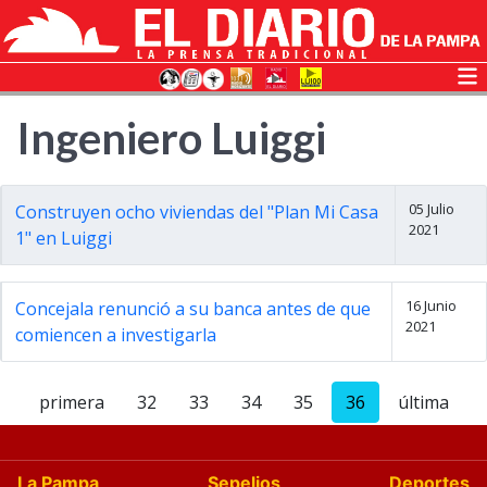
Ingeniero Luiggi
05 Julio
Construyen ocho viviendas del "Plan Mi Casa
2021
1" en Luiggi
16 Junio
Concejala renunció a su banca antes de que
2021
comiencen a investigarla
primera
32
33
34
35
36
última
La Pampa
Sepelios
Deportes