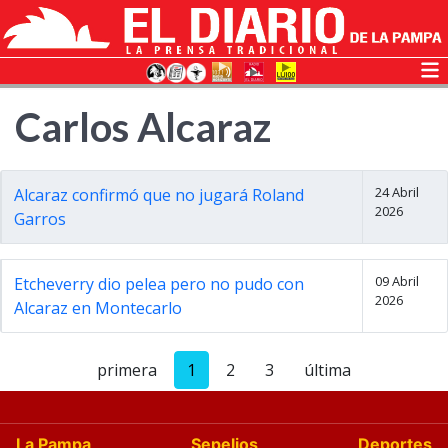
Carlos Alcaraz
24 Abril
Alcaraz confirmó que no jugará Roland
2026
Garros
09 Abril
Etcheverry dio pelea pero no pudo con
2026
Alcaraz en Montecarlo
primera
1
2
3
última
La Pampa
Sepelios
Deportes