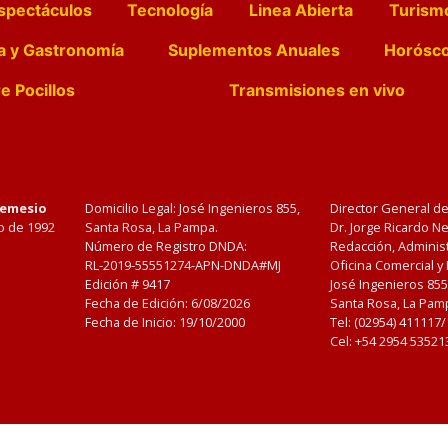
spectáculos
Tecnología
Linea Abierta
Turism
a y Gastronomía
Suplementos Anuales
Horósc
e Pocillos
Transmisiones en vivo
Nemesio
Domicilio Legal: José Ingenieros 855,
Director General d
o de 1992
Santa Rosa, La Pampa.
Dr. Jorge Ricardo 
Número de Registro DNDA:
Redacción, Administ
RL-2019-55551274-APN-DNDA#MJ
Oficina Comercial y
Edición #
9417
José Ingenieros 855
Fecha de Edición:
6/08/2026
Santa Rosa, La Pamp
Fecha de Inicio: 19/10/2000
Tel: (02954) 411117
Cel: +54 2954 53521