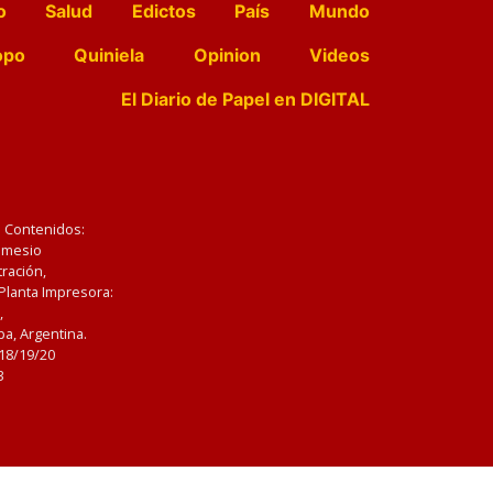
o
Salud
Edictos
País
Mundo
opo
Quiniela
Opinion
Videos
El Diario de Papel en DIGITAL
e Contenidos:
Nemesio
ración,
 Planta Impresora:
,
a, Argentina.
/18/19/20
3