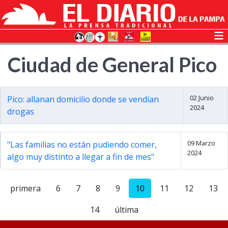
Ciudad de General Pico
02 Junio
Pico: allanan domicilio donde se vendían
2024
drogas
09 Marzo
"Las familias no están pudiendo comer,
2024
algo muy distinto a llegar a fin de mes"
primera
6
7
8
9
10
11
12
13
14
última