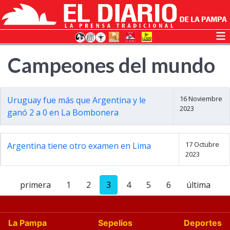
Campeones del mundo
16 Noviembre
Uruguay fue más que Argentina y le
2023
ganó 2 a 0 en La Bombonera
17 Octubre
Argentina tiene otro examen en Lima
2023
primera
1
2
3
4
5
6
última
La Pampa
Sepelios
Deportes