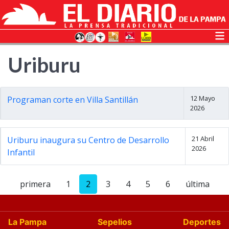
Uriburu
12 Mayo
Programan corte en Villa Santillán
2026
21 Abril
Uriburu inaugura su Centro de Desarrollo
2026
Infantil
primera
1
2
3
4
5
6
última
La Pampa
Sepelios
Deportes