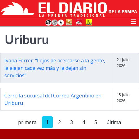
Uriburu
21 Julio
Ivana Ferrer: "Lejos de acercarse a la gente,
2026
la alejan cada vez más y la dejan sin
servicios"
15 Julio
Cerró la sucursal del Correo Argentino en
2026
Uriburu
primera
1
2
3
4
5
última