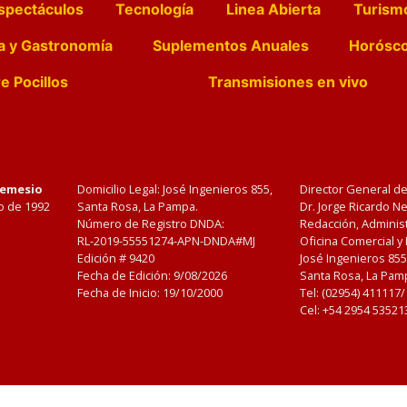
spectáculos
Tecnología
Linea Abierta
Turism
a y Gastronomía
Suplementos Anuales
Horósc
e Pocillos
Transmisiones en vivo
Nemesio
Domicilio Legal: José Ingenieros 855,
Director General d
o de 1992
Santa Rosa, La Pampa.
Dr. Jorge Ricardo 
Número de Registro DNDA:
Redacción, Administ
RL-2019-55551274-APN-DNDA#MJ
Oficina Comercial y
Edición #
9420
José Ingenieros 855
Fecha de Edición:
9/08/2026
Santa Rosa, La Pamp
Fecha de Inicio: 19/10/2000
Tel: (02954) 411117
Cel: +54 2954 53521