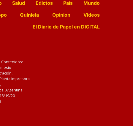
o
Salud
Edictos
País
Mundo
opo
Quiniela
Opinion
Videos
El Diario de Papel en DIGITAL
e Contenidos:
Nemesio
ración,
 Planta Impresora:
,
a, Argentina.
/18/19/20
3