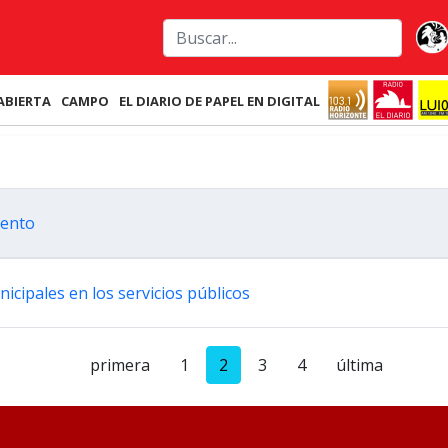
ABIERTA
CAMPO
EL DIARIO DE PAPEL EN DIGITAL
iento
unicipales en los servicios públicos
primera
1
2
3
4
última