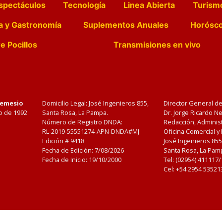
spectáculos
Tecnología
Linea Abierta
Turism
a y Gastronomía
Suplementos Anuales
Horósc
e Pocillos
Transmisiones en vivo
Nemesio
Domicilio Legal: José Ingenieros 855,
Director General d
o de 1992
Santa Rosa, La Pampa.
Dr. Jorge Ricardo 
Número de Registro DNDA:
Redacción, Administ
RL-2019-55551274-APN-DNDA#MJ
Oficina Comercial y
Edición #
9418
José Ingenieros 855
Fecha de Edición:
7/08/2026
Santa Rosa, La Pamp
Fecha de Inicio: 19/10/2000
Tel: (02954) 411117
Cel: +54 2954 53521