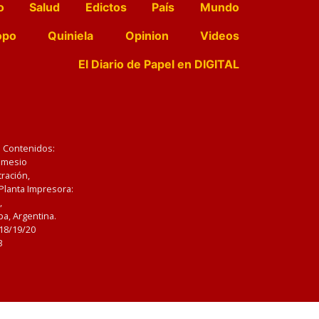
o
Salud
Edictos
País
Mundo
opo
Quiniela
Opinion
Videos
El Diario de Papel en DIGITAL
e Contenidos:
Nemesio
ración,
 Planta Impresora:
,
a, Argentina.
/18/19/20
3