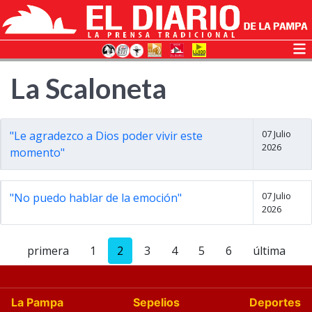
La Scaloneta
07 Julio
"Le agradezco a Dios poder vivir este
2026
momento"
07 Julio
"No puedo hablar de la emoción"
2026
primera
1
2
3
4
5
6
última
La Pampa
Sepelios
Deportes