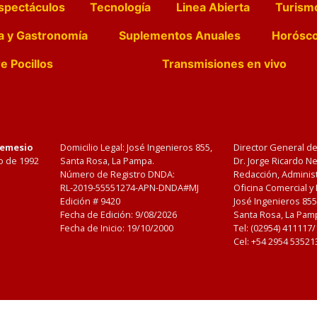
spectáculos
Tecnología
Linea Abierta
Turism
a y Gastronomía
Suplementos Anuales
Horósc
e Pocillos
Transmisiones en vivo
Nemesio
Domicilio Legal: José Ingenieros 855,
Director General d
o de 1992
Santa Rosa, La Pampa.
Dr. Jorge Ricardo 
Número de Registro DNDA:
Redacción, Administ
RL-2019-55551274-APN-DNDA#MJ
Oficina Comercial y
Edición #
9420
José Ingenieros 855
Fecha de Edición:
9/08/2026
Santa Rosa, La Pamp
Fecha de Inicio: 19/10/2000
Tel: (02954) 411117
Cel: +54 2954 53521