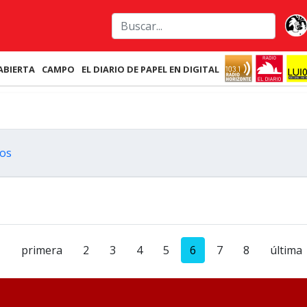
ABIERTA
CAMPO
EL DIARIO DE PAPEL EN DIGITAL
ios
primera
2
3
4
5
6
7
8
última