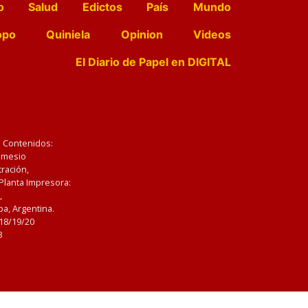
o
Salud
Edictos
País
Mundo
opo
Quiniela
Opinion
Videos
El Diario de Papel en DIGITAL
e Contenidos:
Nemesio
ración,
 Planta Impresora:
,
a, Argentina.
/18/19/20
3