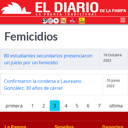
Femicidios
19 Octubre
80 estudiantes secundarios presenciaron
2023
un juicio por un femicidio
15 Junio
Confirmaron la condena a Laureano
2023
González: 30 años de cárcel
primera
1
2
3
4
5
6
7
última
La Pampa
Sepelios
Deportes