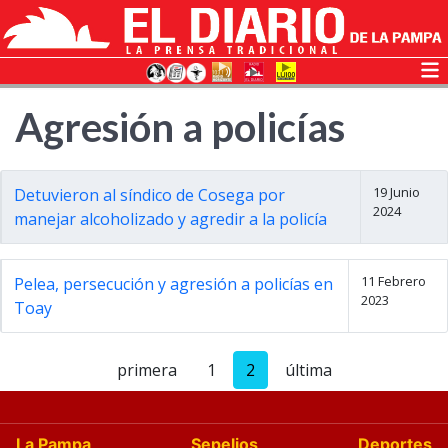
Agresión a policías
19 Junio
Detuvieron al síndico de Cosega por
2024
manejar alcoholizado y agredir a la policía
11 Febrero
Pelea, persecución y agresión a policías en
2023
Toay
primera
1
2
última
La Pampa
Sepelios
Deportes