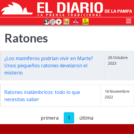
Ratones
26 Octubre
¿Los mamíferos podrían vivir en Marte?
2023
Unos pequeños ratones develaron el
misterio
16 Noviembre
Ratones inalámbricos: todo lo que
2022
necesitas saber
primera
1
última